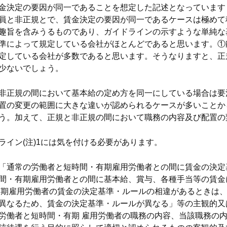
金決定の要因が同一であることを想定した記述となっています（
員と非正規とで、賃金決定の要因が同一であるケースは極めて
趣旨を含みうるものであり、ガイドラインの示すような単純な
準によって規定している会社がほとんどであると思います。①
定している会社が多数であると思います。そうなりますと、正
少ないでしょう。
非正規の間において基本給の定め方を同一にしている場合は要
置の変更の範囲に大きな違いが認められるケースが多いことか
う。加えて、正規と非正規の間において職務の内容及び配置の
ライン(注)1には気を付ける必要があります。
「通常の労働者と短時間・有期雇用労働者との間に賃金の決定
間・有期雇用労働者との間に基本給、賞与、各種手当等の賃金
有期雇用労働者の賃金の決定基準・ルールの相違があるときは、
異なるため、賃金の決定基準・ルールが異なる」等の主観的又
労働者と短時間・有期 雇用労働者の職務の内容、当該職務の内