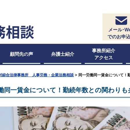
メール･W
でのお申
事務所紹介
顧問先の声
弁護士紹介
アクセス
村綜合法律事務所 人事労務・企業法務相談
>
同一労働同一賃金について！
働同一賃金について！勤続年数との関わりも