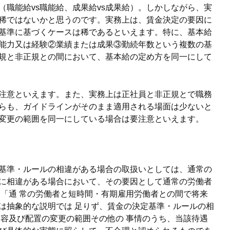
職能給vs職能給、成果給vs成果給）。しかしながら、実
稀ではないかと思うのです。実務上は、賃金決定の要因に
基準に基づくケースは稀であるといえます。特に、基本給
能力又は経験②業績または成果③勤続年数という複数の基
規と非正規との間において、基本給の定め方を同一にして
注意といえます。また、実務上は正社員と非正規とで職務
らも、ガイドラインがそのまま適用される場面は少ないと
変更の範囲を同一にしている場合は要注意といえます。
基準・ルールの相違がある場合の取扱いとしては、通常の
に相違がある場合において、その要因として通常の労働者
「通 常の労働者と短時間・有期雇用労働者との間で将来
は抽象的な説明では 足りず、賃金の決定基準・ルールの相
容及び配置の変更の範囲その他の 事情のうち、当該待遇