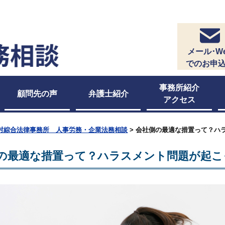
メール･W
でのお申
事務所紹介
顧問先の声
弁護士紹介
アクセス
村綜合法律事務所 人事労務・企業法務相談
>
会社側の最適な措置って？ハ
の最適な措置って？ハラスメント問題が起こ