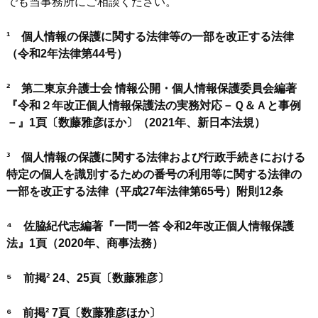
でも当事務所にご相談ください。
¹ 個人情報の保護に関する法律等の一部を改正する法律
（令和2年法律第44号）
² 第二東京弁護士会 情報公開・個人情報保護委員会編著
『令和２年改正個人情報保護法の実務対応－Ｑ＆Ａと事例
－』1頁〔数藤雅彦ほか〕（2021年、新日本法規）
³ 個人情報の保護に関する法律および行政手続きにおける
特定の個人を識別するための番号の利用等に関する法律の
一部を改正する法律（平成27年法律第65号）附則12条
⁴ 佐脇紀代志編著『一問一答 令和2年改正個人情報保護
法』1頁（2020年、商事法務）
⁵ 前掲² 24、25頁〔数藤雅彦〕
⁶ 前掲² 7頁〔数藤雅彦ほか〕