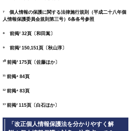
⁷ 個人情報の保護に関する法律施行規則（平成二十八年個
人情報保護委員会規則第三号）6条各号参照
⁸ 前掲² 32頁〔和田嵩〕
⁹ 前掲² 150,151頁〔秋山淳〕
¹⁰ 前掲² 175頁〔佐藤ほか〕
¹¹ 前掲⁴ 84頁
¹² 前掲⁴ 83頁
¹³ 前掲² 115頁〔白石ほか〕
「改正個人情報保護法を分かりやすく解