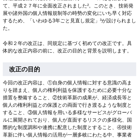
て、平成２７年に全面改正されました²。このとき、技術発
展や諸外国の個人情報規制等の時勢の変化にいち早く対応
するため、「いわゆる3年ごと見直し規定」³が設けられまし
た。
令和２年の改正は、同規定に基づく初めての改正です。具
体的な改正内容の前に、改正の目的と背景を説明します。
改正の目的
今回の改正内容は、①自身の個人情報に対する意識の高ま
りを踏まえ、個人の権利利益を保護するために必要十分な
措置を整備すること、②技術革新の成果が、経済成長等と
個人の権利利益との保護との両面で行き渡るような制度と
すること、③個人情報を用いる多様なサービスがグローバ
ルに展開されており、個人が直面するリスクの多様化、国
際的な制度調和や連携に配意した制度とすること、④技術
革新に伴い個人情報の活用が一層多岐にわたる中、事業者