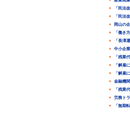
産業廃
「民法
「民法
岡山の
「働き
「長澤
中小企
「残業
「解雇
「解雇
金融機
「残業
労務ト
「無期