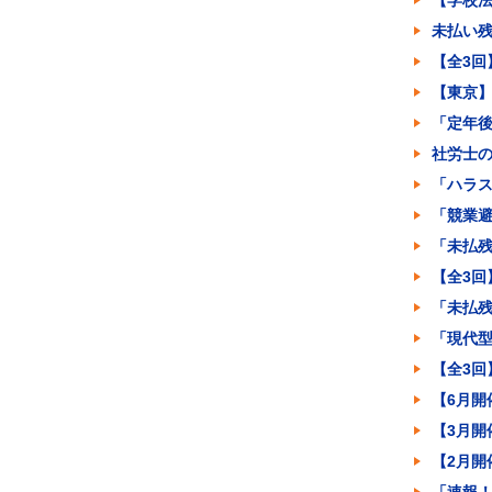
【学校法
未払い残
【全3
【東京
「定年
社労士
「ハラ
「競業
「未払
【全3
「未払
「現代
【全3
【6月
【3月
【2月