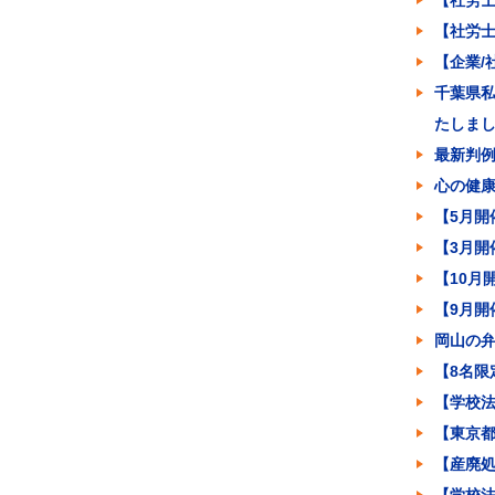
【社労士
【社労
【企業/
千葉県
たしま
最新判
心の健
【5月開
【3月
【10月
【9月
岡山の
【8名限
【学校法
【東京
【産廃