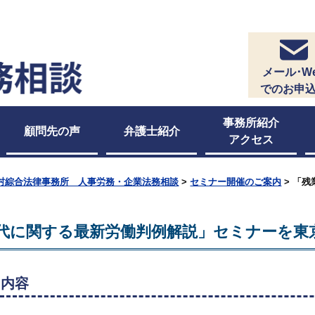
メール･W
でのお申
事務所紹介
顧問先の声
弁護士紹介
アクセス
村綜合法律事務所 人事労務・企業法務相談
>
セミナー開催のご案内
> 「
代に関する最新労働判例解説」セミナーを東
ー内容