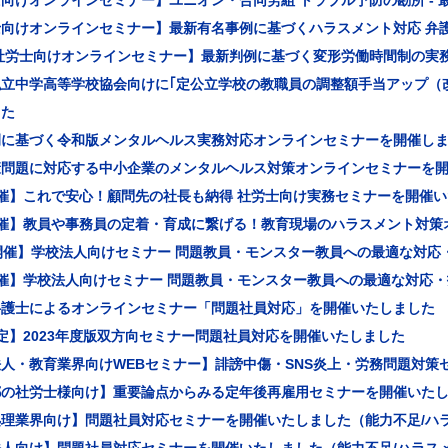
向けオンラインセミナー】ユニオン・合同労組 トラブル予防の勘所 -
士向けオンラインセミナー】最新有名事例に基づくハラスメント対応 弁
社労士向けオンラインセミナー】最新判例に基づく変形労働時間制の実務
私立中学高等学校協会向けに｢定公立学校の教職員の調整額手当アップ（
した
例に基づく令和版メンタルヘルス実務対応オンラインセミナーを開催し
康問題に対応する中小企業のメンタルヘルス対策オンラインセミナーを
催】これで安心！顧問先の社長も納得 社労士向け実務セミナーを開催
開催】教員や事務員の定着・育成に繋げる！教育現場のハラスメント対策
開催】学校法人向けセミナー 問題教員・モンスター教員への最適な対応
開催】学校法人向けセミナー 問題教員・モンスター教員への最適な対応
弁護士によるオンラインセミナー「問題社員対応」を開催いたしました
定】2023年度版双方向セミナー問題社員対応を開催いたしました
人・教育業界向けWEBセミナー】誹謗中傷・SNS炎上・労務問題対策
都の社労士様向け】重要論点からみる定年後再雇用セミナーを開催いた
処理業界向け】問題社員対応セミナーを開催いたしました（能力不足/ハ