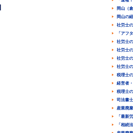
「速報
岡山（
岡山の
社労士
「アフ
社労士
社労士
社労士
社労士の
税理士
経営者
税理士
司法書
産業廃
「最新
「相続