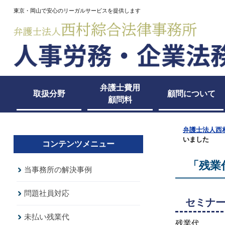
東京・岡山で安心のリーガルサービスを提供します
弁護士費用
取扱分野
顧問について
顧問料
弁護士法人西
いました
コンテンツメニュー
「残業
当事務所の解決事例
問題社員対応
セミナ
未払い残業代
残業代