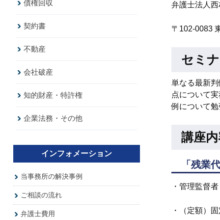
債権回収
弁護士法人西
契約書
〒102-008
不動産
セミナ
会社破産
単なる最新判
点について実
知的財産・特許権
例について勉
企業法務・その他
講座内
インフォメーション
「残業
当事務所の解決事例
・管理監督者
ご相談の流れ
・（定額）固
弁護士費用