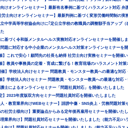
士向けオンラインセミナー】最新有名事例に基づくハラスメント対応 弁
社労士向けオンラインセミナー】最新判例に基づく変形労働時間制の実務
私立中学高等学校協会向けに｢定公立学校の教職員の調整額手当アップ（
した
例に基づく令和版メンタルヘルス実務対応オンラインセミナーを開催し
康問題に対応する中小企業のメンタルヘルス対策オンラインセミナーを
催】これで安心！顧問先の社長も納得 社労士向け実務セミナーを開催
開催】教員や事務員の定着・育成に繋げる！教育現場のハラスメント対策
開催】学校法人向けセミナー 問題教員・モンスター教員への最適な対応
開催】学校法人向けセミナー 問題教員・モンスター教員への最適な対応
弁護士によるオンラインセミナー「問題社員対応」を開催いたしました
定】2023年度版双方向セミナー問題社員対応を開催いたしました
人・教育業界向けWEBセミナー】誹謗中傷・SNS炎上・労務問題対策
都の社労士様向け】重要論点からみる定年後再雇用セミナーを開催いた
処理業界向け】問題社員対応セミナーを開催いたしました（能力不足/ハ
人向け】問題社員対応セミナーを開催いたしました（能力不足/ハラス