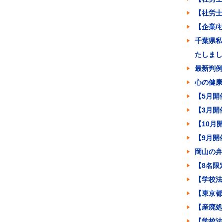
【社労
【企業/
千葉県
たしま
最新判
心の健
【5月開
【3月
【10月
【9月
岡山の
【8名限
【学校法
【東京
【産廃
【学校法