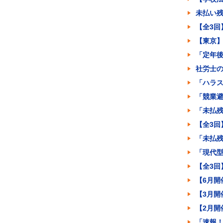
未払い残
【全3
【東京
「定年
社労士
「ハラ
「競業
「未払
【全3
「未払
「現代
【全3
【6月
【3月
【2月
「速報