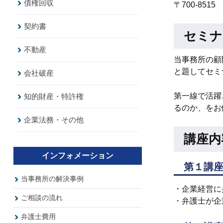
債権回収
〒700-851
契約書
セミナ
不動産
当事務所の顧
と題してセミ
会社破産
第一線で活躍
知的財産・特許権
るのか、をお
企業法務・その他
講座内
インフォメーション
第１講
当事務所の解決事例
・企業経営に
ご相談の流れ
・弁護士が企
弁護士費用