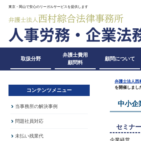
東京・岡山で安心のリーガルサービスを提供します
弁護士費用
取扱分野
顧問について
顧問料
弁護士法人西
を開催しまし
コンテンツメニュー
中小企
当事務所の解決事例
問題社員対応
セミナ
未払い残業代
企業経営