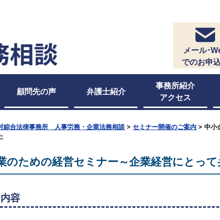
メール･W
でのお申
事務所紹介
顧問先の声
弁護士紹介
アクセス
村綜合法律事務所 人事労務・企業法務相談
>
セミナー開催のご案内
> 中
た
業のための経営セミナー～企業経営にとって
ー内容