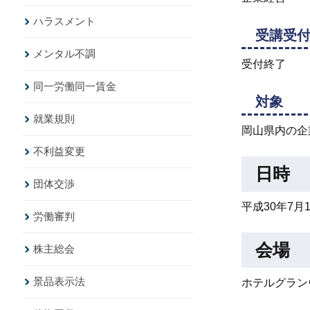
ハラスメント
受講受
メンタル不調
受付終了
同一労働同一賃金
対象
就業規則
岡山県内の企
不利益変更
日時
団体交渉
平成30年7月
労働審判
会場
株主総会
景品表示法
ホテルグラン