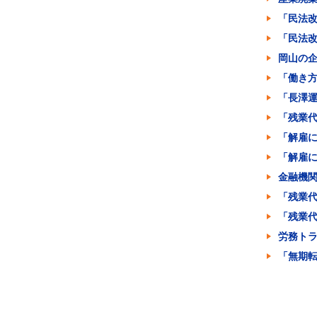
「民法
「民法
岡山の
「働き
「長澤
「残業
「解雇
「解雇
金融機
「残業
「残業
労務ト
「無期