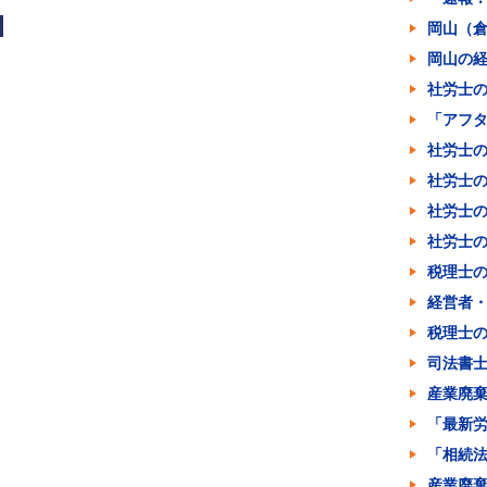
岡山（
岡山の
社労士
「アフ
社労士
社労士
社労士
社労士の
税理士
経営者
税理士
司法書
産業廃
「最新
「相続
産業廃