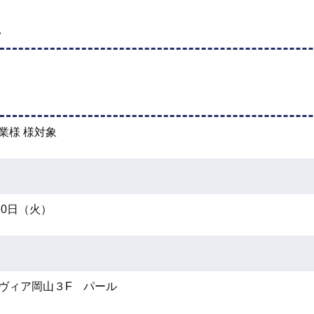
付
業様 様対象
10日（火）
ヴィア岡山３F パール