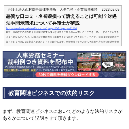
弁護士法人西村綜合法律事務所 人事労務・企業法務相談
2023.02.09
悪質な口コミ・名誉毀損って訴えることは可能？対処
法や開示請求について弁護士が解説
https://nishimuralawoffice.com/page-1516/page-2604
最近、SNSなどの普及により企業に対する様々な口コミが多くの人が書くことができ、見たりすることができ
るようになるとともに、口コミが企業に大きく影響するようになってきました。そこで、今回は企業経営者が
知っておくべき口コミ対応へのポイントをご紹介します。名誉毀損ってどこから？定義や具体例を解説名誉毀
損の定義名誉毀損とは、**事実を摘示し、他人の社会的評価を低下させるおそれのある行為**のことを指しま
す。つまり、相手に関する事実を公にすることで、その人の評判が下がったり、信用を失ったりするような状
況を生み...
教育関連ビジネスでの法的リスク
まず、教育関連ビジネスにおいてどのような法的リスクが
あるかについて説明させて頂きます。